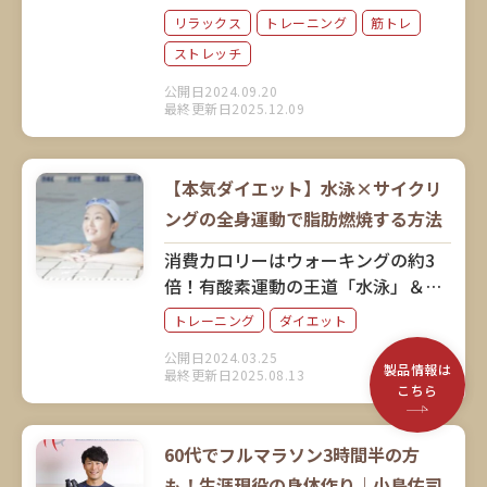
と身体の不調が増えてきます。また
リラックス
トレーニング
筋トレ
運動を始めても、習慣化しないこと
ストレッチ
も。そこでパーソナルトレーナーの
第一人者である池田佐和子さんに、
公開日2024.09.20
最終更新日2025.12.09
誰でも気軽にできるストレッチや、
習慣化のコツについてお聞きしまし
た。
【本気ダイエット】水泳×サイクリ
ングの全身運動で脂肪燃焼する方法
消費カロリーはウォーキングの約3
倍！有酸素運動の王道「水泳」＆
「サイクリング」がやっぱりすご
トレーニング
ダイエット
い！目指す目標に合わせて、最適な
公開日2024.03.25
泳ぎ方やサイクリングスピードを解
製品情報は
最終更新日2025.08.13
説。
こちら
60代でフルマラソン3時間半の方
も！生涯現役の身体作り｜小島佑司