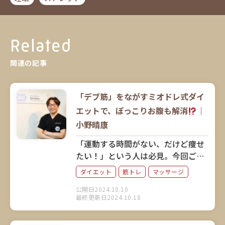
Related
関連の記事
「デブ筋」をながすミオドレ式ダイ
エットで、ぽっこりお腹も解消
｜
小野晴康
「運動する時間がない、だけど痩せ
たい！」という人は必見。今回ご紹
介するのは、激しい運動をしなくて
ダイエット
筋トレ
マッサージ
も筋肉にアプローチしてダイエット
公開日2024.10.10
できると話題のミオドレ式「デブ
最終更新日2024.10.18
筋」ながしです。考案者の小野晴康
さんに、そのメソッドと実践方法を