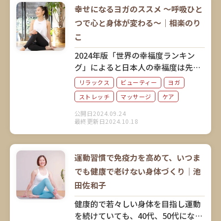
解説していただきました。
幸せになるヨガのススメ ～呼吸ひと
つで心と身体が変わる～｜相楽のり
こ
2024年版「世界の幸福度ランキン
グ」によると日本人の幸福度は先進
7カ国で最下位。そこでご紹介した
リラックス
ビューティー
ヨガ
いのが「幸せになるヨガ」です。人
ストレッチ
マッサージ
ケア
気ヨガインストラクターの相楽のり
こさんに、ヨガがもたらす心と身体
公開日2024.09.24
最終更新日2024.10.18
のポジティブな変化について教えて
いただきました。
運動習慣で免疫力を高めて、いつま
でも健康で老けない身体づくり｜池
田佐和子
健康的で若々しい身体を目指し運動
を続けていても、40代、50代になる