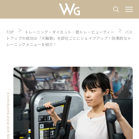
TOP
トレーニング
ダイエット
筋トレ
ビューティー
バス
トアップの成功は「大胸筋」を部位ごとにシェイプアップ！効果的なト
レーニングメニューを紹介！
Body and mind maintenance