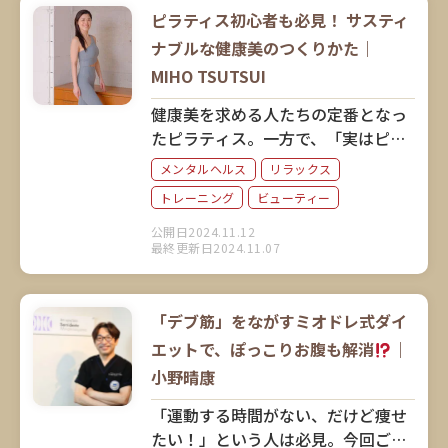
ピラティス初心者も必見！ サスティ
ナブルな健康美のつくりかた｜
MIHO TSUTSUI
健康美を求める人たちの定番となっ
たピラティス。一方で、「実はピラ
ティスについてよくわかっていな
メンタルヘルス
リラックス
い」という初心者も多いよう。20年
トレーニング
ビューティー
前にピラティスと出会い、人生が変
わったというMIHO TSUTSUIさん
公開日2024.11.12
最終更新日2024.11.07
に、ピラティスとは何か、どんな効
果があるのか、改めて伺いました。
「デブ筋」をながすミオドレ式ダイ
エットで、ぽっこりお腹も解消
｜
小野晴康
「運動する時間がない、だけど痩せ
たい！」という人は必見。今回ご紹