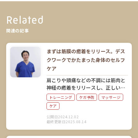
Related
関連の記事
まずは筋膜の癒着をリリース。デス
クワークでかたまった身体のセルフ
ケア
肩こりや頭痛などの不調には筋肉と
神経の癒着をリリースし、正しい姿
勢と腹式呼吸を心掛けることが大切
トレーニング
ケガ予防
マッサージ
だと語るのは、延べ10万人以上の身
ケア
体のお悩みに向き合ってきた丸の内
接骨院グループ総院長の高野良介さ
公開日2024.12.02
最終更新日2025.08.14
ん。身体のセルフケアについてお聞
きしました。