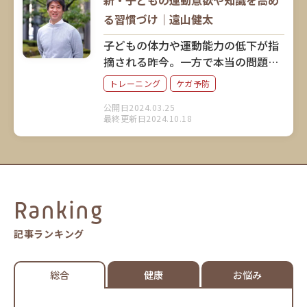
新・子どもの運動意欲や知識を高め
る習慣づけ｜遠山健太
子どもの体力や運動能力の低下が指
摘される昨今。一方で本当の問題は
別にあると指摘する声も。トレーナ
トレーニング
ケガ予防
ーとして日本代表チームなどに帯同
公開日2024.03.25
した経験のある遠山健太さんに、子
最終更新日2024.10.18
どもの運動意欲を高めるポイントを
お聞きしました。
Ranking
記事ランキング
総合
健康
お悩み