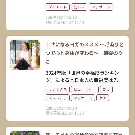
介するのは、激しい運動をしなくて
ダイエット
筋トレ
マッサージ
も筋肉にアプローチしてダイエット
公開日2024.10.10
できると話題のミオドレ式「デブ
最終更新日2024.10.18
筋」ながしです。考案者の小野晴康
さんに、そのメソッドと実践方法を
解説していただきました。
幸せになるヨガのススメ ～呼吸ひと
つで心と身体が変わる～｜相楽のり
こ
2024年版「世界の幸福度ランキン
グ」によると日本人の幸福度は先進
7カ国で最下位。そこでご紹介した
リラックス
ビューティー
ヨガ
いのが「幸せになるヨガ」です。人
ストレッチ
マッサージ
ケア
気ヨガインストラクターの相楽のり
こさんに、ヨガがもたらす心と身体
公開日2024.09.24
最終更新日2024.10.18
のポジティブな変化について教えて
いただきました。