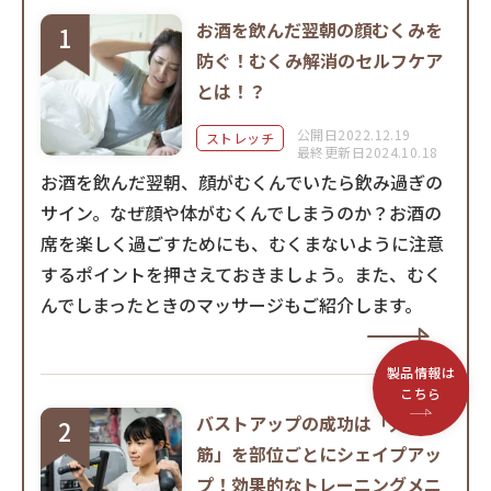
お酒を飲んだ翌朝の顔むくみを
防ぐ！むくみ解消のセルフケア
とは！？
公開日2022.12.19
ストレッチ
最終更新日2024.10.18
お酒を飲んだ翌朝、顔がむくんでいたら飲み過ぎの
サイン。なぜ顔や体がむくんでしまうのか？お酒の
席を楽しく過ごすためにも、むくまないように注意
するポイントを押さえておきましょう。また、むく
んでしまったときのマッサージもご紹介します。
製品情報は
こちら
バストアップの成功は「大胸
筋」を部位ごとにシェイプアッ
プ！効果的なトレーニングメニ