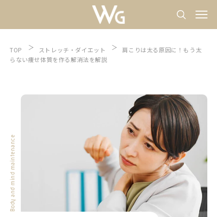
TOP
ストレッチ
ダイエット
肩こりは太る原因に！もう太
らない痩せ体質を作る解消法を解説
Body and mind maintenance