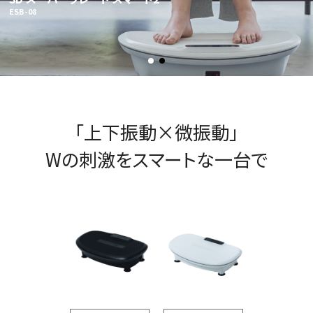
ESB-08
「上下振動×微振動」
Wの刺激をスマートな一台で