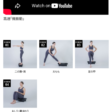
高速「微振動」
FORM
FORM
FORM
01
02
03
二の腕・肩
太もも
足の甲
FORM
04
おしり・腰まわり