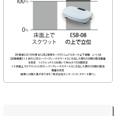
【対象者】20-50代男女12名【使用モード】マニュアルモード上下振動 レベル8
【試験概要】※1 歩行と3Dスーパーブレードスマート2に立位した際の3分間の筋活動量
を測定 ※2 トレッドミルを用いて4km/hで3分間測定
※3 床面上でスクワットと3Dスーパーブレードスマート2に立位した際の3分間の筋活
動量を測定
結果には個人差があります。「株式会社センス・イット・スマート調べ」