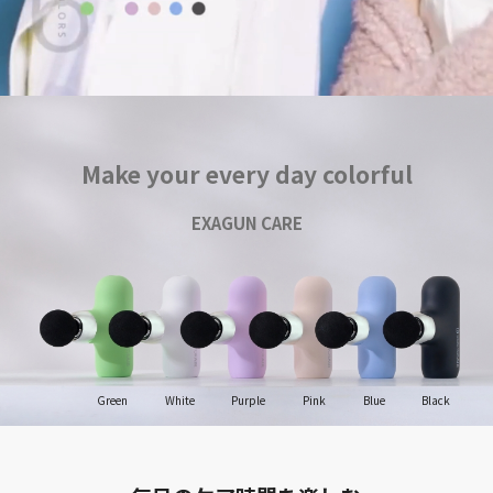
Make your every day colorful
EXAGUN CARE
Green
White
Purple
Pink
Blue
Black