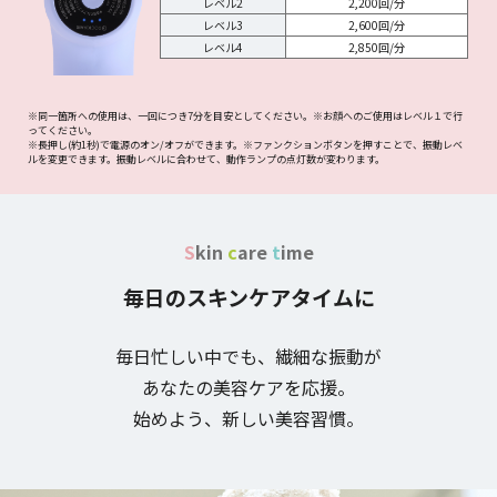
レベル2
2,200回/分
レベル3
2,600回/分
レベル4
2,850回/分
※同一箇所への使用は、一回につき7分を目安としてください。※お顔へのご使用はレベル１で行
ってください。
※長押し(約1秒)で電源のオン/オフができます。※ファンクションボタンを押すことで、振動レベ
ルを変更できます。振動レベルに合わせて、動作ランプの点灯数が変わります。
S
kin
c
are
t
ime
毎日のスキンケアタイムに
毎日忙しい中でも、
繊細な振動が
あなたの美容ケアを応援。
始めよう、新しい美容習慣。