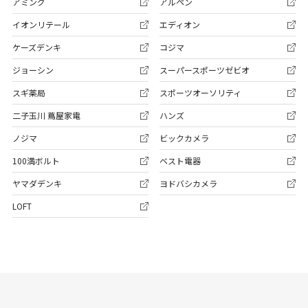
アミング
アルペン
イオンリテール
エディオン
ケーズデンキ
コジマ
ジョーシン
スーパースポーツゼビオ
スギ薬局
スポーツオーソリティ
二子玉川 蔦屋家電
ハンズ
ノジマ
ビックカメラ
100満ボルト
ベスト電器
ヤマダデンキ
ヨドバシカメラ
LOFT