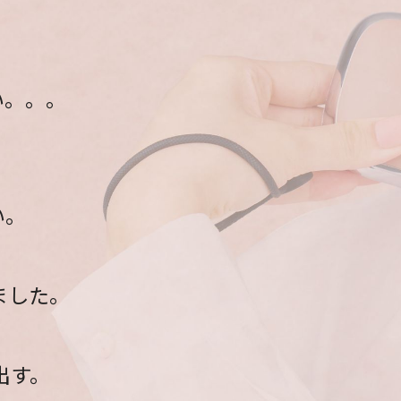
い。。。
い。
ました。
出す。