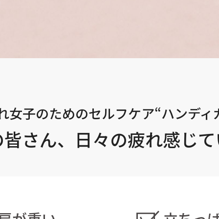
れ女子のための
セルフケア“ハンディガ
の皆さん、
日々の疲れ感じて
肩が重い
立ちっ