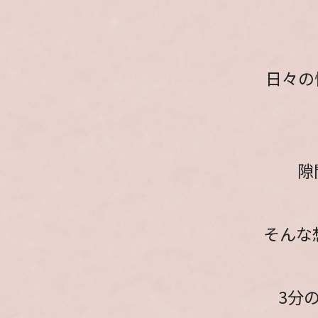
日々の
隙
そんな
3分