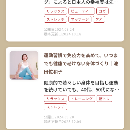
グ」によると日本人の幸福度は先進
7カ国で最下位。そこでご紹介した
リラックス
ビューティー
ヨガ
いのが「幸せになるヨガ」です。人
ストレッチ
マッサージ
ケア
気ヨガインストラクターの相楽のり
こさんに、ヨガがもたらす心と身体
公開日2024.09.24
最終更新日2024.10.18
のポジティブな変化について教えて
いただきました。
運動習慣で免疫力を高めて、いつま
でも健康で老けない身体づくり｜池
田佐和子
健康的で若々しい身体を目指し運動
を続けていても、40代、50代になる
と身体の不調が増えてきます。また
リラックス
トレーニング
筋トレ
運動を始めても、習慣化しないこと
ストレッチ
も。そこでパーソナルトレーナーの
第一人者である池田佐和子さんに、
公開日2024.09.20
最終更新日2025.12.09
誰でも気軽にできるストレッチや、