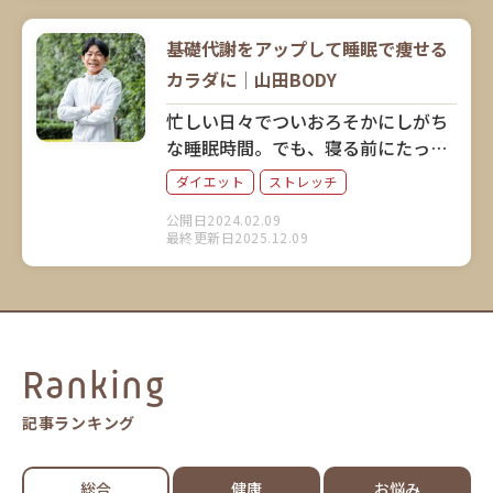
習慣化のコツについてお聞きしまし
た。
基礎代謝をアップして睡眠で痩せる
カラダに｜山田BODY
忙しい日々でついおろそかにしがち
な睡眠時間。でも、寝る前にたった
3分簡単なストレッチをするだけで、
ダイエット
ストレッチ
睡眠時間にダイエットできるとした
公開日2024.02.09
ら？ プロストレッチトレーナーで
最終更新日2025.12.09
お笑い芸人でもある山田BODYさん
に、睡眠とダイエットの関係につい
てお話を伺いました。
Ranking
記事ランキング
総合
健康
お悩み