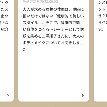
最終更新日2023.09.08
ンス
プとク
ット
したス
大人が求める理想の体型は、単純に
き？
防止や
細いだけではない「健康的で美しい
るべ
残さな
スタイル」。そこで、健康的で美し
す。
を紹介
い身体をつくるトレーナーとして信
頼を集める三澤順子さんに、大人の
ボディメイクについてお聞きしまし
た。