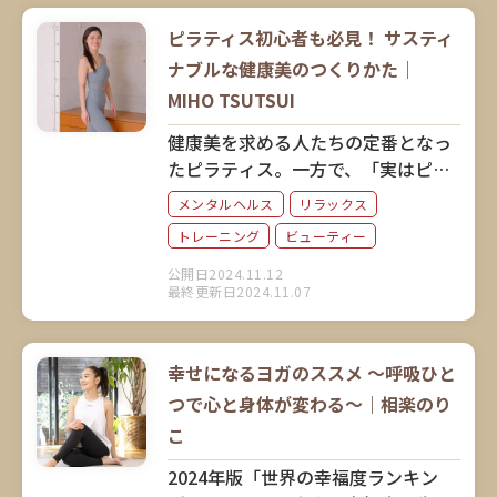
ピラティス初心者も必見！ サスティ
ナブルな健康美のつくりかた｜
MIHO TSUTSUI
健康美を求める人たちの定番となっ
たピラティス。一方で、「実はピラ
ティスについてよくわかっていな
メンタルヘルス
リラックス
い」という初心者も多いよう。20年
トレーニング
ビューティー
前にピラティスと出会い、人生が変
わったというMIHO TSUTSUIさん
公開日2024.11.12
最終更新日2024.11.07
に、ピラティスとは何か、どんな効
果があるのか、改めて伺いました。
幸せになるヨガのススメ ～呼吸ひと
つで心と身体が変わる～｜相楽のり
こ
2024年版「世界の幸福度ランキン