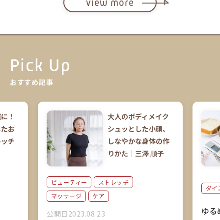
view more
Pick Up
おすすめ記事
慣に！
大人のボディメイク
したお
シュッとした小顔、
レッチ
しなやかな身体の作
りかた｜三澤 順子
ビューティー
ストレッチ
ダイ
マッサージ
ケア
ゆる
公開日2023.08.23