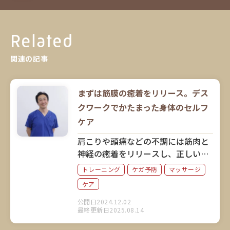
Related
関連の記事
まずは筋膜の癒着をリリース。デス
クワークでかたまった身体のセルフ
ケア
肩こりや頭痛などの不調には筋肉と
神経の癒着をリリースし、正しい姿
勢と腹式呼吸を心掛けることが大切
トレーニング
ケガ予防
マッサージ
だと語るのは、延べ10万人以上の身
ケア
体のお悩みに向き合ってきた丸の内
接骨院グループ総院長の高野良介さ
公開日2024.12.02
最終更新日2025.08.14
ん。身体のセルフケアについてお聞
きしました。