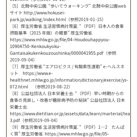
［5］北勢中央公園. “歩いてウォーキング” 北勢中央公園web
サイト
http://www.hokusei-
park.jp/walking/index.html
（参照2019-01-15）
［6］厚生労働省 生活習慣病対策室. “（PDF）日本人の食事
摂取基準（2015 年版）の概要” 厚生労働省.
https://www.mhlw.go.jp/file/04-Houdouhappyou-
10904750-Kenkoukyoku-
Gantaisakukenkouzoushinka/0000041955.pdf
（参照
2019-09-04）
［7］厚生労働省.“エアロビクス / 有酸素性運動” e-ヘルスネ
ット
https://www.e-
healthnet.mhlw.go.jp/information/dictionary/exercise/ys-
072.html
（参照2019-08-22）
［8］公益社団法人 日本栄養士会. “（PDF）早い時期からの
食事の見直し・改善が糖尿病予防の秘訣” 公益社団法人 日本
栄養士会.
https://www.dietitian.or.jp/assets/data/learn/marterial/teach
3.pdf
（参照2019-09-04）
［9］厚生労働省 生活習慣病対策室. “（PDF）1─2 たんぱ
く質” 厚生労働省.
https://www.mhlw.go.jp/file/05-