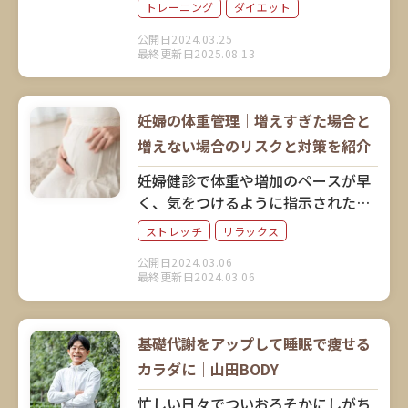
「サイクリング」がやっぱりすご
トレーニング
ダイエット
い！目指す目標に合わせて、最適な
公開日2024.03.25
泳ぎ方やサイクリングスピードを解
最終更新日2025.08.13
説。
妊婦の体重管理｜増えすぎた場合と
増えない場合のリスクと対策を紹介
妊婦健診で体重や増加のペースが早
く、気をつけるように指示された場
合と、理想の体重増加ができていな
ストレッチ
リラックス
い場合、それぞれ気をつけるべきこ
公開日2024.03.06
とと対策について解説します。
最終更新日2024.03.06
基礎代謝をアップして睡眠で痩せる
カラダに｜山田BODY
忙しい日々でついおろそかにしがち