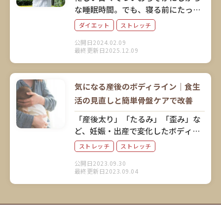
な睡眠時間。でも、寝る前にたった
3分簡単なストレッチをするだけで、
ダイエット
ストレッチ
睡眠時間にダイエットできるとした
公開日2024.02.09
ら？ プロストレッチトレーナーで
最終更新日2025.12.09
お笑い芸人でもある山田BODYさん
に、睡眠とダイエットの関係につい
てお話を伺いました。
気になる産後のボディライン｜食生
活の見直しと簡単骨盤ケアで改善
「産後太り」「たるみ」「歪み」な
ど、妊娠・出産で変化したボディラ
インは「食事」と「骨盤ケア」で元
ストレッチ
ストレッチ
通りに。産後の日数に応じて、最適
公開日2023.09.30
な骨盤エクササイズも紹介します。
最終更新日2023.09.04