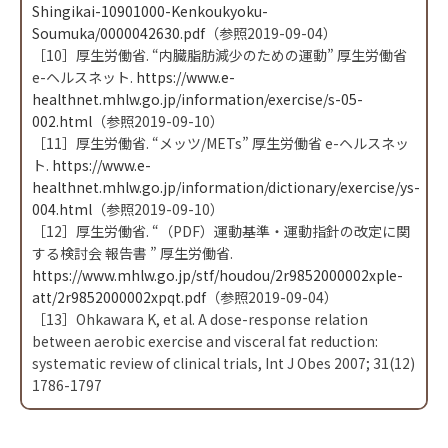
Shingikai-10901000-Kenkoukyoku-
Soumuka/0000042630.pdf
（参照2019-09-04）
［10］厚生労働省. “内臓脂肪減少のための運動” 厚生労働省
e-ヘルスネット.
https://www.e-
healthnet.mhlw.go.jp/information/exercise/s-05-
002.html
（参照2019-09-10）
［11］厚生労働省. “メッツ/METs” 厚生労働省 e-ヘルスネッ
ト.
https://www.e-
healthnet.mhlw.go.jp/information/dictionary/exercise/ys-
004.html
（参照2019-09-10）
［12］厚生労働省. “（PDF）運動基準・運動指針の改定に関
する検討会 報告書 ” 厚生労働省.
https://www.mhlw.go.jp/stf/houdou/2r9852000002xple-
att/2r9852000002xpqt.pdf
（参照2019-09-04）
［13］Ohkawara K, et al. A dose-response relation
between aerobic exercise and visceral fat reduction:
systematic review of clinical trials, Int J Obes 2007; 31(12)
1786-1797