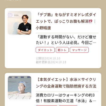
「デブ筋」をながすミオドレ式ダイ
エットで、ぽっこりお腹も解消
｜
小野晴康
「運動する時間がない、だけど痩せ
たい！」という人は必見。今回ご紹
介するのは、激しい運動をしなくて
ダイエット
筋トレ
マッサージ
も筋肉にアプローチしてダイエット
公開日2024.10.10
できると話題のミオドレ式「デブ
最終更新日2024.10.18
筋」ながしです。考案者の小野晴康
さんに、そのメソッドと実践方法を
解説していただきました。
【本気ダイエット】水泳×サイクリ
ングの全身運動で脂肪燃焼する方法
消費カロリーはウォーキングの約3
倍！有酸素運動の王道「水泳」＆