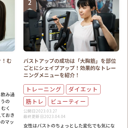
ぐ！む
バストアップの成功は「大胸筋」を部位
ごとにシェイプアップ！効果的なトレー
ニングメニューを紹介！
トレーニング
ダイエット
ら飲み過
筋トレ
ビューティー
まうの
、むく
公開日2023.03.27
えておき
最終更新日2023.04.04
きのマッ
女性はバストのちょっとした変化でも気にな