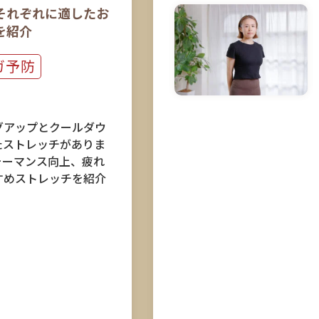
それぞれに適したお
を紹介
ガ予防
グアップとクールダウ
たストレッチがありま
ォーマンス向上、疲れ
すめストレッチを紹介