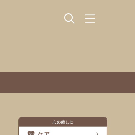
心の癒しに
ケア