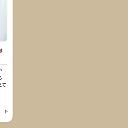
基
ア
ら
えて
。