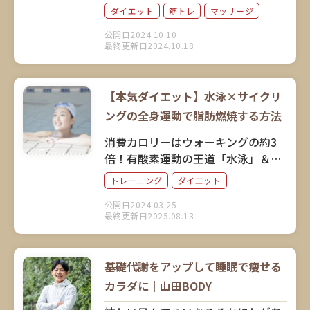
介するのは、激しい運動をしなくて
ダイエット
筋トレ
マッサージ
も筋肉にアプローチしてダイエット
公開日2024.10.10
できると話題のミオドレ式「デブ
最終更新日2024.10.18
筋」ながしです。考案者の小野晴康
さんに、そのメソッドと実践方法を
解説していただきました。
【本気ダイエット】水泳×サイクリ
ングの全身運動で脂肪燃焼する方法
消費カロリーはウォーキングの約3
倍！有酸素運動の王道「水泳」＆
「サイクリング」がやっぱりすご
トレーニング
ダイエット
い！目指す目標に合わせて、最適な
公開日2024.03.25
泳ぎ方やサイクリングスピードを解
最終更新日2025.08.13
説。
基礎代謝をアップして睡眠で痩せる
カラダに｜山田BODY