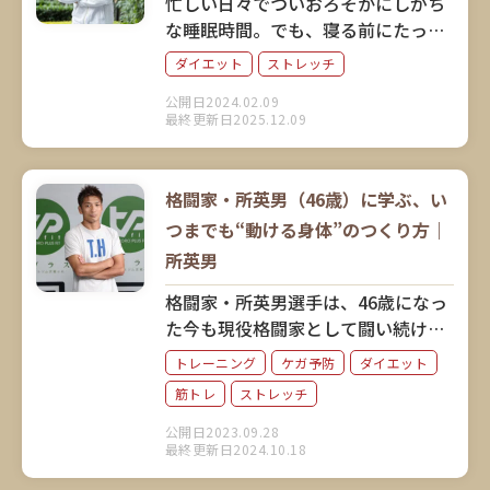
忙しい日々でついおろそかにしがち
な睡眠時間。でも、寝る前にたった
3分簡単なストレッチをするだけで、
ダイエット
ストレッチ
睡眠時間にダイエットできるとした
公開日2024.02.09
ら？ プロストレッチトレーナーで
最終更新日2025.12.09
お笑い芸人でもある山田BODYさん
に、睡眠とダイエットの関係につい
てお話を伺いました。
格闘家・所英男（46歳）に学ぶ、い
つまでも“動ける身体”のつくり方｜
所英男
格闘家・所英男選手は、46歳になっ
た今も現役格闘家として闘い続けて
います。人生100年時代に、どうし
トレーニング
ケガ予防
ダイエット
たら所選手のように“動ける身体”を
筋トレ
ストレッチ
維持できるのでしょうか。所英男流
の身体づくりや、モチベーションの
公開日2023.09.28
最終更新日2024.10.18
保ち方について教えていただきまし
た。