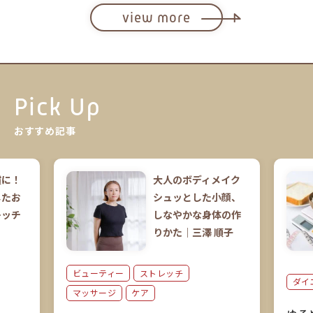
view more
Pick Up
おすすめ記事
慣に！
大人のボディメイク
したお
シュッとした小顔、
レッチ
しなやかな身体の作
りかた｜三澤 順子
ビューティー
ストレッチ
ダイ
マッサージ
ケア