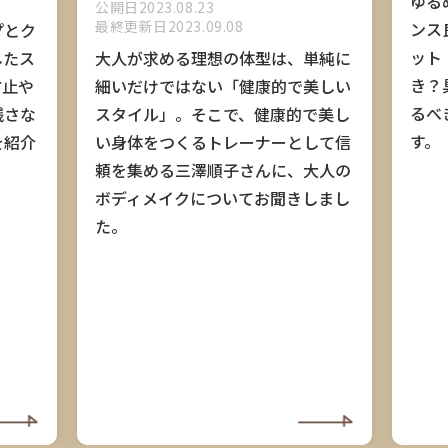
ゆる
公開日2023.08.23
最終更新日2023.09.08
ンス
プとク
ット
したス
大人が求める理想の体型は、単純に
き？
防止や
細いだけではない「健康的で美しい
るべ
残さな
スタイル」。そこで、健康的で美し
す。
を紹介
い身体をつくるトレーナーとして信
頼を集める三澤順子さんに、大人の
ボディメイクについてお聞きしまし
た。