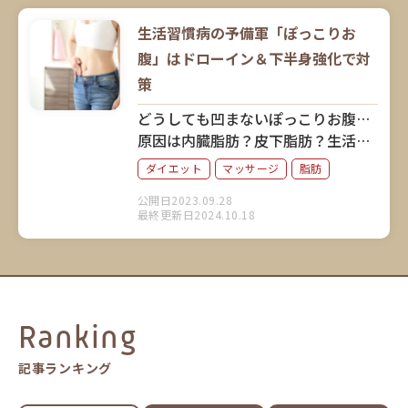
生活習慣病の予備軍「ぽっこりお
腹」はドローイン＆下半身強化で対
策
どうしても凹まないぽっこりお腹…
原因は内臓脂肪？皮下脂肪？生活習
慣病や体の不調を引き起こす前に対
ダイエット
マッサージ
脂肪
策しましょう。脂肪別のアプローチ
公開日2023.09.28
方法とエクササイズを紹介します。
最終更新日2024.10.18
Ranking
記事ランキング