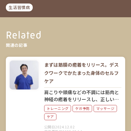
生活習慣病
Related
関連の記事
まずは筋膜の癒着をリリース。デス
クワークでかたまった身体のセルフ
ケア
肩こりや頭痛などの不調には筋肉と
神経の癒着をリリースし、正しい姿
勢と腹式呼吸を心掛けることが大切
トレーニング
ケガ予防
マッサージ
だと語るのは、延べ10万人以上の身
ケア
体のお悩みに向き合ってきた丸の内
接骨院グループ総院長の高野良介さ
公開日2024.12.02