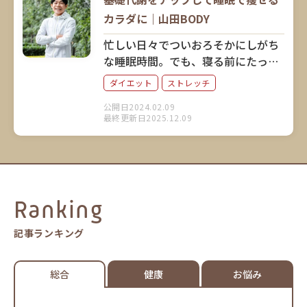
カラダに｜山田BODY
忙しい日々でついおろそかにしがち
な睡眠時間。でも、寝る前にたった
3分簡単なストレッチをするだけで、
ダイエット
ストレッチ
睡眠時間にダイエットできるとした
公開日2024.02.09
ら？ プロストレッチトレーナーで
最終更新日2025.12.09
お笑い芸人でもある山田BODYさん
に、睡眠とダイエットの関係につい
てお話を伺いました。
Ranking
記事ランキング
総合
健康
お悩み