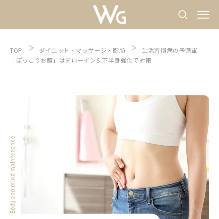
TOP
ダイエット
マッサージ
脂肪
生活習慣病の予備軍
「ぽっこりお腹」はドローイン＆下半身強化で対策
Body and mind maintenance