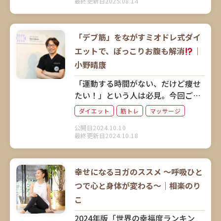
最終更新日2025.08.14
ん。身体のセルフケアについてお聞
きしました。
「デブ筋」をながすミオドレ式ダイ
エットで、ぽっこりお腹も解消
｜
小野晴康
「運動する時間がない、だけど痩せ
たい！」という人は必見。今回ご紹
介するのは、激しい運動をしなくて
ダイエット
筋トレ
マッサージ
も筋肉にアプローチしてダイエット
公開日2024.10.10
できると話題のミオドレ式「デブ
最終更新日2024.10.18
筋」ながしです。考案者の小野晴康
さんに、そのメソッドと実践方法を
解説していただきました。
幸せになるヨガのススメ ～呼吸ひと
つで心と身体が変わる～｜相楽のり
こ
2024年版「世界の幸福度ランキン