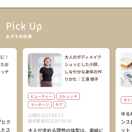
Pick Up
おすすめ記事
慣に！
大人のボディメイク
したお
シュッとした小顔、
レッチ
しなやかな身体の作
りかた｜三澤 順子
ビューティー
ストレッチ
ダイ
マッサージ
ケア
ゆる
公開日2023.08.23
最終更新日2023.09.08
ンス
プとク
ット
したス
大人が求める理想の体型は、単純に