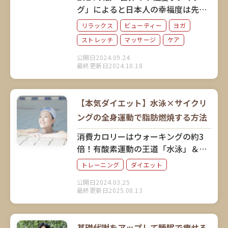
グ」によると日本人の幸福度は先進
7カ国で最下位。そこでご紹介した
リラックス
ビューティー
ヨガ
いのが「幸せになるヨガ」です。人
ストレッチ
マッサージ
ケア
気ヨガインストラクターの相楽のり
こさんに、ヨガがもたらす心と身体
公開日2024.09.24
最終更新日2024.10.18
のポジティブな変化について教えて
いただきました。
【本気ダイエット】水泳×サイクリ
ングの全身運動で脂肪燃焼する方法
消費カロリーはウォーキングの約3
倍！有酸素運動の王道「水泳」＆
「サイクリング」がやっぱりすご
トレーニング
ダイエット
い！目指す目標に合わせて、最適な
公開日2024.03.25
泳ぎ方やサイクリングスピードを解
最終更新日2025.08.13
説。
基礎代謝をアップして睡眠で痩せる