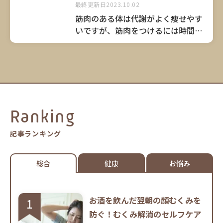
最終更新日2023.10.02
筋肉のある体は代謝がよく痩せやす
いですが、筋肉をつけるには時間が
かかります。しかし谷川俊平さんは
「運動プラス食事を意識して摂るこ
とで、筋肉はより効率的に育つ」と
提唱します。そんな谷川さんに“食べ
る筋トレ”についてお聞きしまし
た。
Ranking
記事ランキング
総合
健康
お悩み
お酒を飲んだ翌朝の顔むくみを
防ぐ！むくみ解消のセルフケア