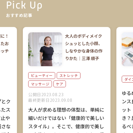
Pick Up
おすすめ記事
慣に！
大人のボディメイク
したお
シュッとした小顔、
レッチ
しなやかな身体の作
りかた｜三澤 順子
ビューティー
ストレッチ
ダイ
マッサージ
ケア
ゆる
公開日2023.08.23
最終更新日2023.09.08
ンス
プとク
ット
したス
大人が求める理想の体型は、単純に
き？
防止や
細いだけではない「健康的で美しい
るべ
残さな
スタイル」。そこで、健康的で美し