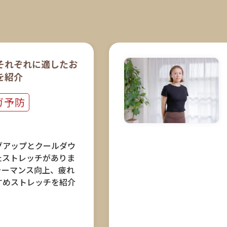
それぞれに適したお
を紹介
ガ予防
グアップとクールダウ
たストレッチがありま
ォーマンス向上、疲れ
すめストレッチを紹介