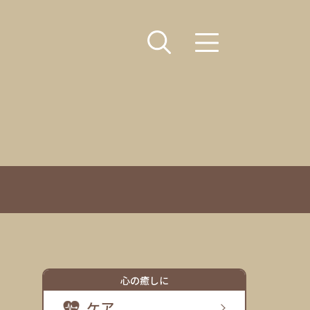
心の癒しに
ケア