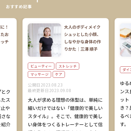
おすすめ記事
慣に！
大人のボディメイク
したお
シュッとした小顔、
レッチ
しなやかな身体の作
りかた｜三澤 順子
ビューティー
ストレッチ
ダイ
マッサージ
ケア
ゆる
公開日2023.08.23
最終更新日2023.09.08
ンス
プとク
ット
したス
大人が求める理想の体型は、単純に
き？
防止や
細いだけではない「健康的で美しい
るべ
残さな
スタイル」。そこで、健康的で美し
す。
を紹介
い身体をつくるトレーナーとして信