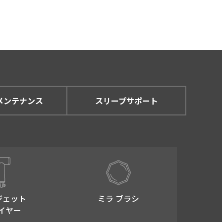
ません。
説明し、ご本人承諾のうえで
メンテナンス
スリープサポート
内において個人情報を利用し
とはありません。ただし、以
ジェット
ミラ ブラシ
イヤー
とが困難であるとき。