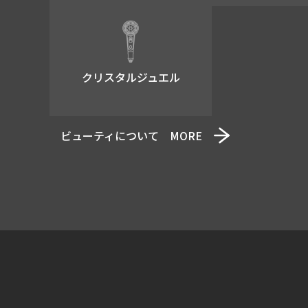
国の機関もしくは地方
がある場合であって、
お客さま又は弊社の権
業務遂行に必要な限度
クリスタルジュエル
例 : 配送業者に渡
個人・法人情報の開示・訂
ビューティについて MORE
弊社で個人情報を管理してい
弊社で保有している自
弊社で保有している自
弊社で保有している自
プライバシーポリシーの
本プライバシーポリシーの内