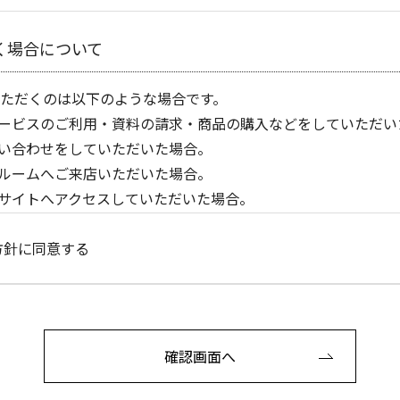
く場合について
ただくのは以下のような場合です。
ービスのご利用・資料の請求・商品の購入などをしていただい
い合わせをしていただいた場合。
ルームへご来店いただいた場合。
サイトへアクセスしていただいた場合。
の利用目的
方針に同意する
報は、以下の目的で利用します。
電子メールおよび電話にて適切な連絡をさせていただく場合。
グ資料請求があり、弊社からカタログを送付させていただく場
確認画面へ
お客さまへ、商品を配送する場合。
お客さまへ、時節、感謝のごあいさつおよび、弊社からの各種