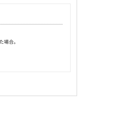
た場合。
合。
情報を電子メールおよび郵送