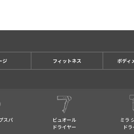
もしくは葉書など) にて提供させていただく場合。
頼があり、弊社にて適切に対応させていただく場合。
に、ウェブサイトの状況などを分析する場合。
得している情報は、単体で特定個人を識別できるものではあり
声などに掲載させていただく場合。
まの声などに掲載させていただく場合、掲載範囲をあらかじめ
す。
ージ
フィットネス
ボディ
護に関する法律を厳守することを前提とし、業務に必要な範囲
いて
あらかじめご本人の同意を得ることなく、第三者に開示するこ
意を得ず個人情報を第三者へ提供します。
プスパ​
ビュオール
ミラ 
開示が求められた場合。
ドライヤー
ドラ
産の保護の為に必要がある場合であって、本人の同意を得るこ