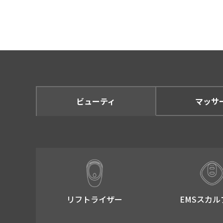
のダイレクトメール (
お客さまからの買取依
アクセスログ情報を元
※ アクセスログで取
導入実績・お客さまの
※ 導入実績・お客さ
掲載させていただきま
ビューティ
マッサ
そのほか、個人情報保
ます。
第三者への情報提供につ
提供いただいた個人情報は、
下の場合にのみお客さまに同
リフトライザー​
EMSスカル
法令により個人情報の
人の生命、身体又は財