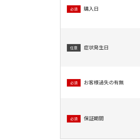
購入日
必須
症状発生日
任意
お客様過失の有無
必須
保証期間
必須