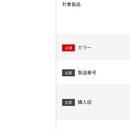
対象製品
カラー
必須
製造番号
任意
購入店
任意