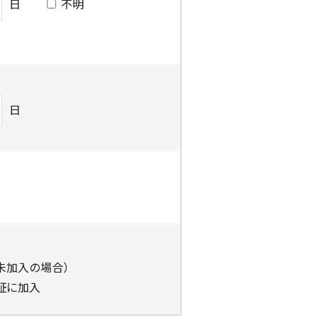
日
不明
日
未加入の場合）
証に加入