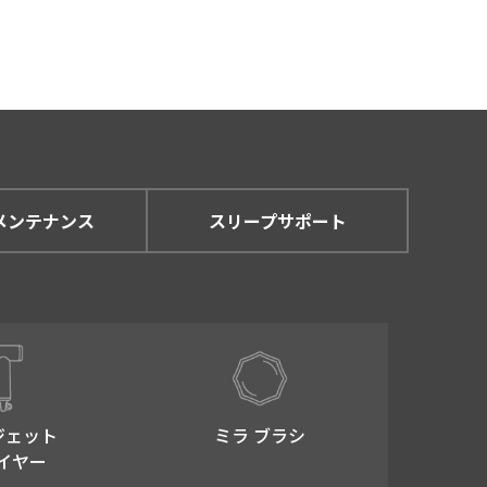
ません。
説明し、ご本人承諾のうえで
メンテナンス
スリープサポート
内において個人情報を利用し
とはありません。ただし、以
ジェット
ミラ ブラシ
イヤー
とが困難であるとき。