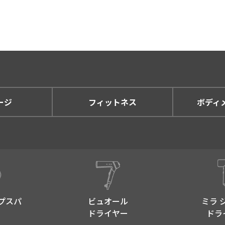
もしくは葉書など) にて提供させていただく場合。
頼があり、弊社にて適切に対応させていただく場合。
に、ウェブサイトの状況などを分析する場合。
得している情報は、単体で特定個人を識別できるものではあり
声などに掲載させていただく場合。
まの声などに掲載させていただく場合、掲載範囲をあらかじめ
す。
ージ
フィットネス
ボディ
護に関する法律を厳守することを前提とし、業務に必要な範囲
いて
あらかじめご本人の同意を得ることなく、第三者に開示するこ
意を得ず個人情報を第三者へ提供します。
プスパ​
ビュオール
ミラ 
開示が求められた場合。
ドライヤー
ドラ
産の保護の為に必要がある場合であって、本人の同意を得るこ