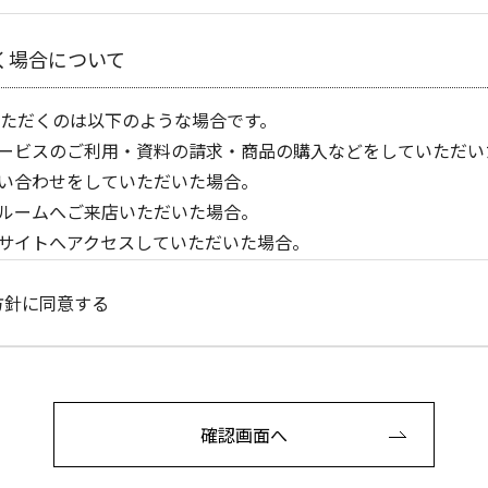
く場合について
ただくのは以下のような場合です。
ービスのご利用・資料の請求・商品の購入などをしていただい
い合わせをしていただいた場合。
ルームへご来店いただいた場合。
サイトへアクセスしていただいた場合。
の利用目的
方針に同意する
報は、以下の目的で利用します。
電子メールおよび電話にて適切な連絡をさせていただく場合。
グ資料請求があり、弊社からカタログを送付させていただく場
確認画面へ
お客さまへ、商品を配送する場合。
お客さまへ、時節、感謝のごあいさつおよび、弊社からの各種