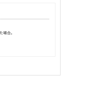
た場合。
合。
情報を電子メールおよび郵送