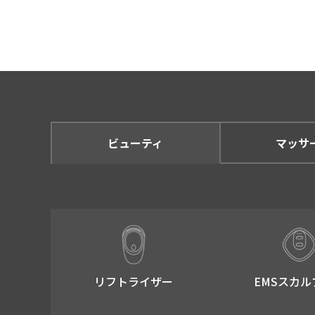
のダイレクトメール (
お客さまからの買取依
アクセスログ情報を元
※ アクセスログで取
導入実績・お客さまの
※ 導入実績・お客さ
掲載させていただきま
ビューティ
マッサ
そのほか、個人情報保
ます。
第三者への情報提供につ
提供いただいた個人情報は、
下の場合にのみお客さまに同
リフトライザー​
EMSスカル
法令により個人情報の
人の生命、身体又は財