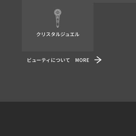
国の機関もしくは地方
がある場合であって、
お客さま又は弊社の権
業務遂行に必要な限度
クリスタルジュエル
例 : 配送業者に渡
個人・法人情報の開示・訂
ビューティについて MORE
弊社で個人情報を管理してい
弊社で保有している自
弊社で保有している自
弊社で保有している自
プライバシーポリシーの
本プライバシーポリシーの内