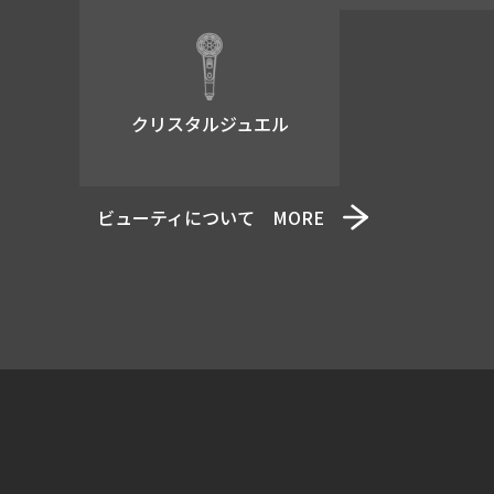
国の機関もしくは地方
がある場合であって、
お客さま又は弊社の権
業務遂行に必要な限度
クリスタルジュエル
例 : 配送業者に渡
個人・法人情報の開示・訂
ビューティについて MORE
弊社で個人情報を管理してい
弊社で保有している自
弊社で保有している自
弊社で保有している自
プライバシーポリシーの
本プライバシーポリシーの内