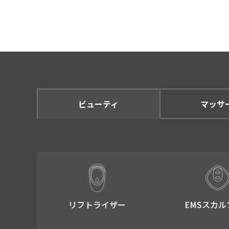
のダイレクトメール (
お客さまからの買取依
アクセスログ情報を元
※ アクセスログで取
導入実績・お客さまの
※ 導入実績・お客さ
掲載させていただきま
ビューティ
マッサ
そのほか、個人情報保
ます。
第三者への情報提供につ
提供いただいた個人情報は、
下の場合にのみお客さまに同
リフトライザー​
EMSスカル
法令により個人情報の
人の生命、身体又は財