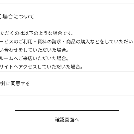
く場合について
ただくのは以下のような場合です。
ービスのご利用・資料の請求・商品の購入などをしていただい
い合わせをしていただいた場合。
ルームへご来店いただいた場合。
サイトへアクセスしていただいた場合。
の利用目的
方針に同意する
報は、以下の目的で利用します。
電子メールおよび電話にて適切な連絡をさせていただく場合。
グ資料請求があり、弊社からカタログを送付させていただく場
確認画面へ
お客さまへ、商品を配送する場合。
お客さまへ、時節、感謝のごあいさつおよび、弊社からの各種