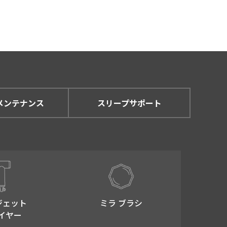
ません。
説明し、ご本人承諾のうえで
メンテナンス
スリープサポート
内において個人情報を利用し
とはありません。ただし、以
ジェット
ミラ ブラシ
イヤー
とが困難であるとき。