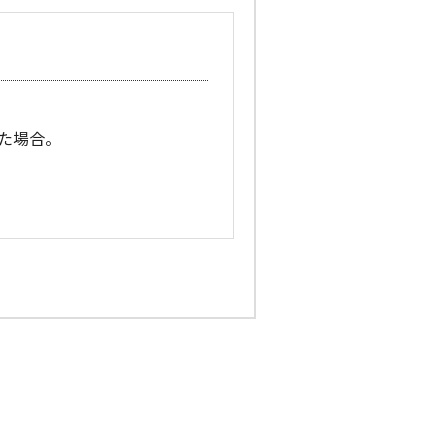
た場合。
合。
情報を電子メールおよび郵送