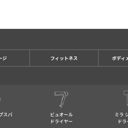
もしくは葉書など) にて提供させていただく場合。
頼があり、弊社にて適切に対応させていただく場合。
に、ウェブサイトの状況などを分析する場合。
得している情報は、単体で特定個人を識別できるものではあり
声などに掲載させていただく場合。
まの声などに掲載させていただく場合、掲載範囲をあらかじめ
す。
ージ
フィットネス
ボディ
護に関する法律を厳守することを前提とし、業務に必要な範囲
いて
あらかじめご本人の同意を得ることなく、第三者に開示するこ
意を得ず個人情報を第三者へ提供します。
プスパ​
ビュオール
ミラ 
開示が求められた場合。
ドライヤー
ドラ
産の保護の為に必要がある場合であって、本人の同意を得るこ