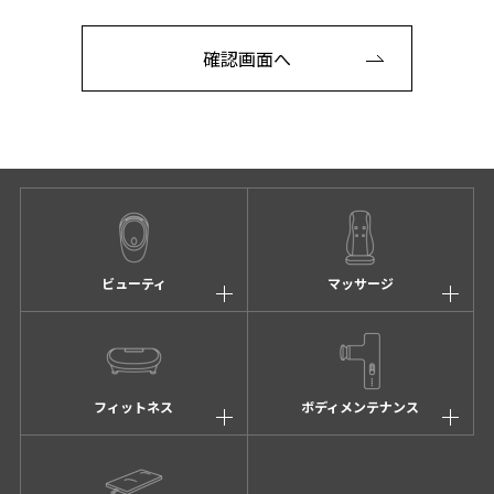
いただいた場合。
確認画面へ
提供いただいた個人情報の利用目的
弊社に提供いただいた個人情報は、以下の目的で利
用します。
弊社からお客さまへ、電子メールおよび電話
にて適切な連絡をさせていただく場合。
お客さまからのカタログ資料請求があり、弊
社からカタログを送付させていただく場合。
ビューティ
マッサージ
弊社で購入いただいたお客さまへ、商品を配
送する場合。
弊社で購入いただいたお客さまへ、時節、感
謝のごあいさつおよび、弊社からの各種情報
フィットネス
ボディメンテナンス
を電子メールおよび郵送のダイレクトメール
(もしくは葉書など) にて提供させていただく
場合。