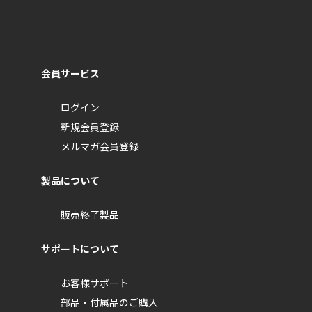
提供いただいた個人情報は、あらかじめご本人の同
意を得ることなく、第三者に開示することはありま
せん。ただし、以下の場合にのみお客さまに同意を
会員サービス
得ず個人情報を第三者へ提供します。
法令により個人情報の開示が求められた場
ログイン
合。
新規会員登録
人の生命、身体又は財産の保護の為に必要が
メルマガ会員登録
ある場合であって、本人の同意を得ることが
困難であるとき。
製品について
国の機関もしくは地方公共団体又はその委託
を受けた者が法令の定める事務を遂行するこ
販売終了製品
とに対して協力する必要がある場合であっ
て、本人の同意を得ることにより当該事務の
サポートについて
遂行に支障を及ぼすおそれがあるとき。
お客さま又は弊社の権利の確保のために必要
お客様サポート
であると弊社が判断した場合。
部品・付属品のご購入
業務遂行に必要な限度で個人情報の取り扱い