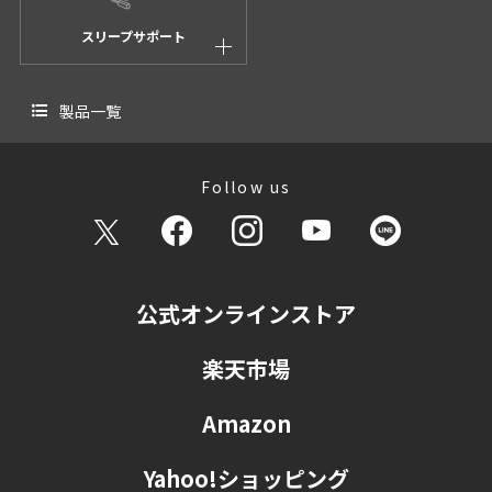
お客さまからの買取依頼があり、弊社にて適
切に対応させていただく場合。
スリープサポート
アクセスログ情報を元に、ウェブサイトの状
況などを分析する場合。
製品一覧
※ アクセスログで取得している情報は、単
体で特定個人を識別できるものではありませ
ん。
Follow us
導入実績・お客さまの声などに掲載させてい
ただく場合。
※ 導入実績・お客さまの声などに掲載させ
ていただく場合、掲載範囲をあらかじめ説明
し、ご本人承諾のうえで掲載させていただき
公式オンラインストア
ます。
そのほか、個人情報保護に関する法律を厳守
楽天市場
することを前提とし、業務に必要な範囲内に
おいて個人情報を利用します。
Amazon
第三者への情報提供について
Yahoo!ショッピング