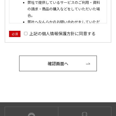
弊社で提供しているサービスのご利用・資料
の請求・商品の購入などをしていただいた場
合。
弊社へなんらかのお問い合わせをしていただ
いた場合。
上記の個人情報保護方針に同意する
必須
弊社が運営するショールームへご来店いただ
いた場合。
弊社が運営するウェブサイトへアクセスして
いただいた場合。
確認画面へ
提供いただいた個人情報の利用目的
弊社に提供いただいた個人情報は、以下の目的で利
用します。
弊社からお客さまへ、電子メールおよび電話
にて適切な連絡をさせていただく場合。
お客さまからのカタログ資料請求があり、弊
社からカタログを送付させていただく場合。