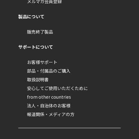
メルマガ会員登録
国の機関もしくは地方公共団体又はその委託
を受けた者が法令の定める事務を遂行するこ
製品について
とに対して協力する必要がある場合であっ
て、本人の同意を得ることにより当該事務の
販売終了製品
遂行に支障を及ぼすおそれがあるとき。
お客さま又は弊社の権利の確保のために必要
サポートについて
であると弊社が判断した場合。
業務遂行に必要な限度で個人情報の取り扱い
お客様サポート
を委託する場合。
部品・付属品のご購入
例 : 配送業者に渡す伝票などに、お客さま情
報を記載する場合など。
取扱説明書
安心してご使用いただくために
個人・法人情報の開示・訂正・削除 (利
from other countries
用停止について)
法人・自治体のお客様
報道関係・メディアの方
弊社で個人情報を管理しているお客さまは、弊社所
定の手続きにより、以下の請求を行うことが可能で
す。