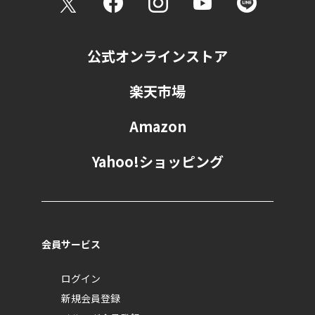
し、ご本人承諾のうえで掲載させていただき
ます。
そのほか、個人情報保護に関する法律を厳守
公式オンラインストア
することを前提とし、業務に必要な範囲内に
おいて個人情報を利用します。
楽天市場
第三者への情報提供について
Amazon
Yahoo!ショッピング
提供いただいた個人情報は、あらかじめご本人の同
意を得ることなく、第三者に開示することはありま
せん。ただし、以下の場合にのみお客さまに同意を
得ず個人情報を第三者へ提供します。
法令により個人情報の開示が求められた場
会員サービス
合。
人の生命、身体又は財産の保護の為に必要が
ログイン
ある場合であって、本人の同意を得ることが
新規会員登録
困難であるとき。