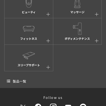
弊社で購入いただいたお客さまへ、商品を配
送する場合。
ビューティ
マッサージ
弊社で購入いただいたお客さまへ、時節、感
謝のごあいさつおよび、弊社からの各種情報
を電子メールおよび郵送のダイレクトメール
(もしくは葉書など) にて提供させていただく
フィットネス
ボディメンテナンス
場合。
お客さまからの買取依頼があり、弊社にて適
切に対応させていただく場合。
アクセスログ情報を元に、ウェブサイトの状
況などを分析する場合。
スリープサポート
※ アクセスログで取得している情報は、単
体で特定個人を識別できるものではありませ
製品一覧
ん。
導入実績・お客さまの声などに掲載させてい
ただく場合。
Follow us
※ 導入実績・お客さまの声などに掲載させ
ていただく場合、掲載範囲をあらかじめ説明