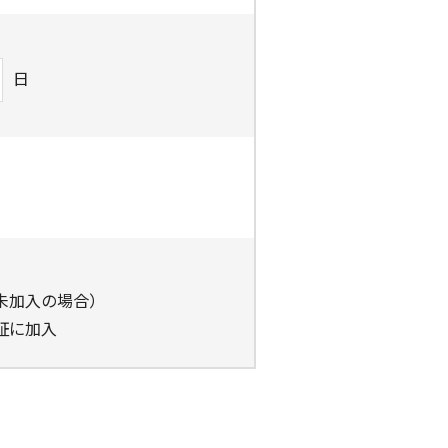
日
未加入の場合）
証に加入