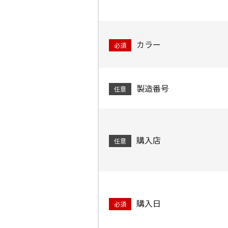
カラー
必須
製造番号
任意
購入店
任意
購入日
必須