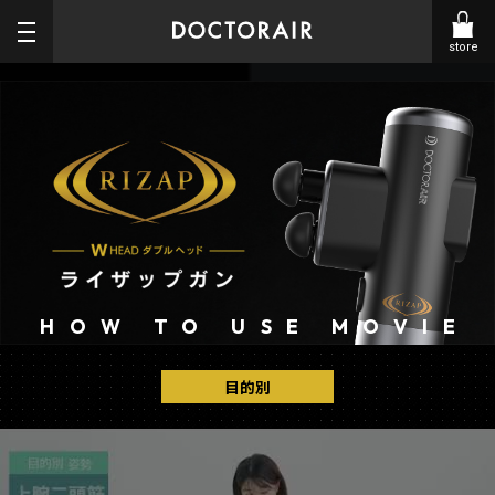
store
HOW TO USE MOVIE
ダ
ブ
目的別
ル
ヘ
再
ッ
生
ド
す