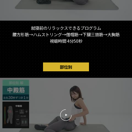
就寝前のリラックスできるプログラム
腰方形筋→ハムストリング→僧帽筋→下腿三頭筋→大胸筋
視聴時間 4分50秒
部位別
再
生
す
る