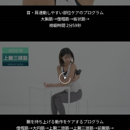
首・肩連動しやすい部位ケアのプログラム
大胸筋→僧帽筋→板状筋→
視聴時間 2分59秒
再
生
す
る
腕を持ち上げる動作をケアするプログラム
僧帽筋→大円筋→上腕二頭筋→上腕三頭筋→前腕筋→