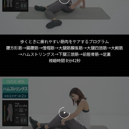
歩くときに疲れやすい筋肉をケアするプログラム
腰方形筋→腸腰筋→僧帽筋→大腿筋膜張筋→大腿四頭筋→大殿筋
→ハムストリングス→下腿三頭筋→前脛骨筋→足裏
視聴時間 8分42秒
再
生
す
る