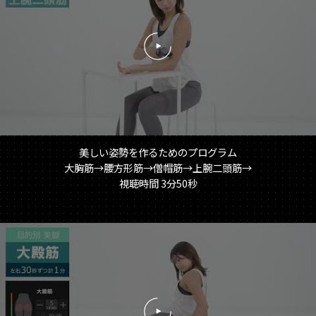
る
ガ
ン
「い
つ
で
も
ラ
イ
美しい姿勢を作るためのプログラム
ザ
大胸筋→腰方形筋→僧帽筋→上腕二頭筋→
ッ
視聴時間 3分50秒
プ」
再
生
す
る