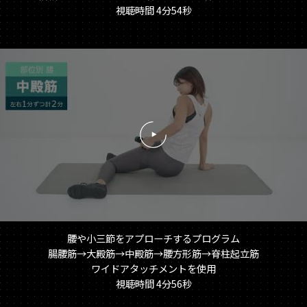
視聴時間 4分54秒
再
生
す
る
腰や小三節をアプローチするプログラム
腸腰筋→大殿筋→中殿筋→腰方形筋→脊柱起立筋
ワイドアタッチメントを使用
視聴時間 4分56秒