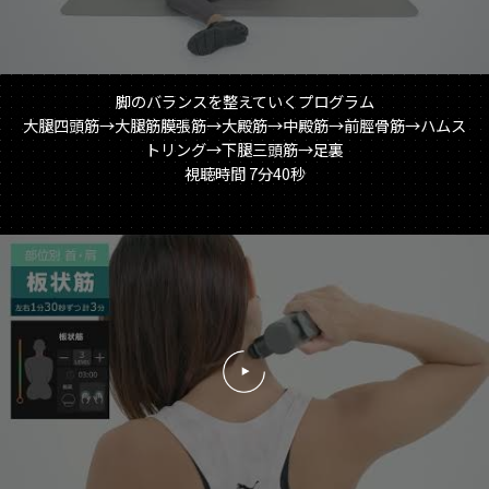
脚のバランスを整えていくプログラム
大腿四頭筋→大腿筋膜張筋→大殿筋→中殿筋→前脛骨筋→ハムス
トリング→下腿三頭筋→足裏
視聴時間 7分40秒
再
生
す
る