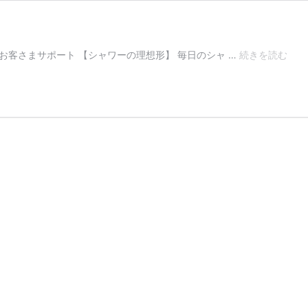
ク
様 お客さまサポート 【シャワーの理想形】 毎日のシャ …
続きを読む
リ
ス
タ
ル
ジ
ュ
エ
ル